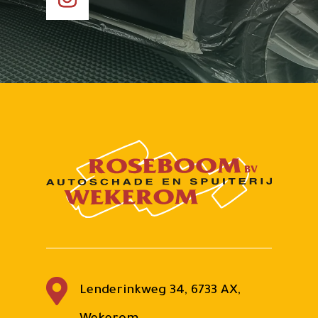

Lenderinkweg 34, 6733 AX,