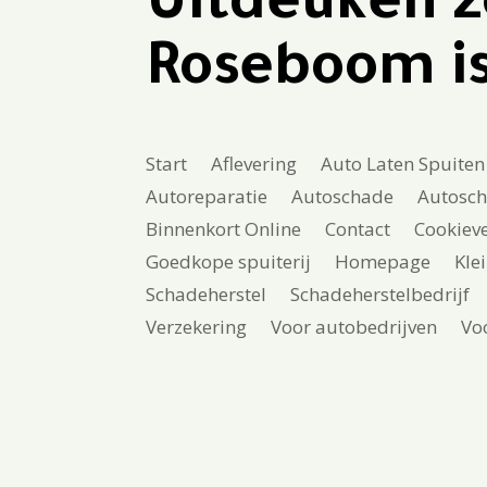
Uitdeuken z
Roseboom is 
Start
Aflevering
Auto Laten Spuiten
Autoreparatie
Autoschade
Autosch
Binnenkort Online
Contact
Cookieve
Goedkope spuiterij
Homepage
Kle
Schadeherstel
Schadeherstelbedrijf
Verzekering
Voor autobedrijven
Vo