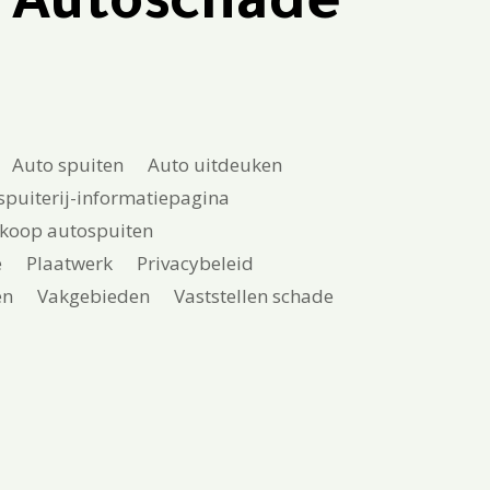
? Autoschade
Auto spuiten
Auto uitdeuken
spuiterij-informatiepagina
koop autospuiten
e
Plaatwerk
Privacybeleid
en
Vakgebieden
Vaststellen schade