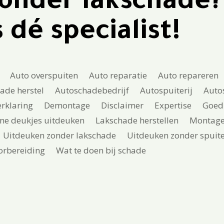
onder lakschade
dé specialist!
Auto overspuiten
Auto reparatie
Auto repareren
ade herstel
Autoschadebedrijf
Autospuiterij
Auto
rklaring
Demontage
Disclaimer
Expertise
Goed
ine deukjes uitdeuken
Lakschade herstellen
Montag
Uitdeuken zonder lakschade
Uitdeuken zonder spuit
orbereiding
Wat te doen bij schade