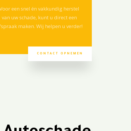
Voor een snel én vakkundig herstel
van uw schade, kunt u direct een
fspraak maken. Wij helpen u verder!
CONTACT OPNEMEN