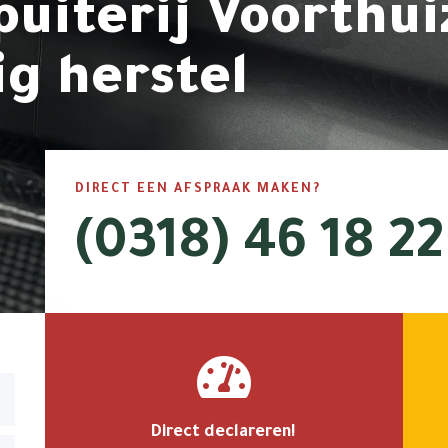
uiterij Voorthui
g herstel
DIRECT EEN AFSPRAAK MAKEN?
(0318) 46 18 22

Direct declareren!