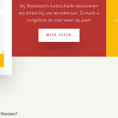
Bij Roseboom Autoschade declareren
wij direct bij uw verzekeraar. Zo kunt u
zorgeloos en snel weer op pad!
a
MEER LEZEN
rthuizen?