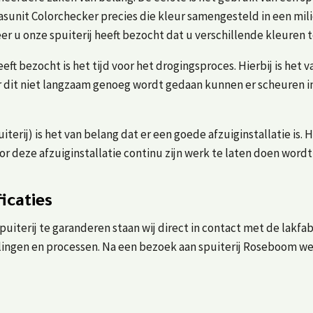
sunit Colorchecker precies die kleur samengesteld in een mil
nneer u onze spuiterij heeft bezocht dat u verschillende kleure
eeft bezocht is het tijd voor het drogingsproces. Hierbij is he
it niet langzaam genoeg wordt gedaan kunnen er scheuren in 
terij) is het van belang dat er een goede afzuiginstallatie is. H
r deze afzuiginstallatie continu zijn werk te laten doen wordt
icaties
spuiterij te garanderen staan wij direct in contact met de lakf
ngen en processen. Na een bezoek aan spuiterij Roseboom weet