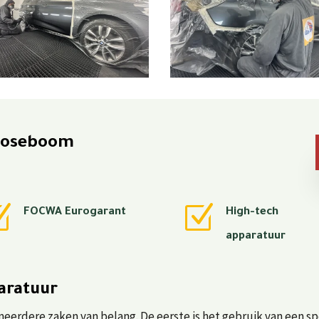
 Roseboom
Z
Z
FOCWA Eurogarant
High-tech
apparatuur
paratuur
n meerdere zaken van belang. De eerste is het gebruik van een 