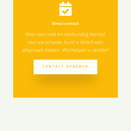

Direct contact
Voor een snel én vakkundig herstel
van uw schade, kunt u direct een
afspraak maken. Wij helpen u verder!
CONTACT OPNEMEN