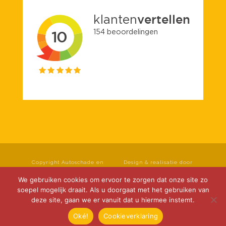
Copyright Autoschade en
Design & realisatie door
spuiterij Roseboom B.V. Alle
rechten voorbehouden.
Klok Media
We gebruiken cookies om ervoor te zorgen dat onze site zo
Privacyverklaring
|
soepel mogelijk draait. Als u doorgaat met het gebruiken van
Cookieverklaring
|
deze site, gaan we er vanuit dat u hiermee instemt.
Disclaimer
Oké!
Cookieverklaring