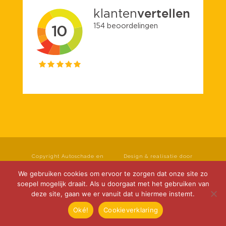
Copyright Autoschade en
Design & realisatie door
spuiterij Roseboom B.V. Alle
Klok Media
rechten voorbehouden.
We gebruiken cookies om ervoor te zorgen dat onze site zo
Privacyverklaring
|
soepel mogelijk draait. Als u doorgaat met het gebruiken van
Cookieverklaring
|
deze site, gaan we er vanuit dat u hiermee instemt.
Disclaimer
Oké!
Cookieverklaring