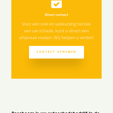

Direct contact
Voor een snel én vakkundig herstel
van uw schade, kunt u direct een
afspraak maken. Wij helpen u verder!
CONTACT OPNEMEN