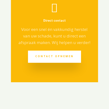

Direct contact
Voor een snel én vakkundig herstel
van uw schade, kunt u direct een
afspraak maken. Wij helpen u verder!
CONTACT OPNEMEN