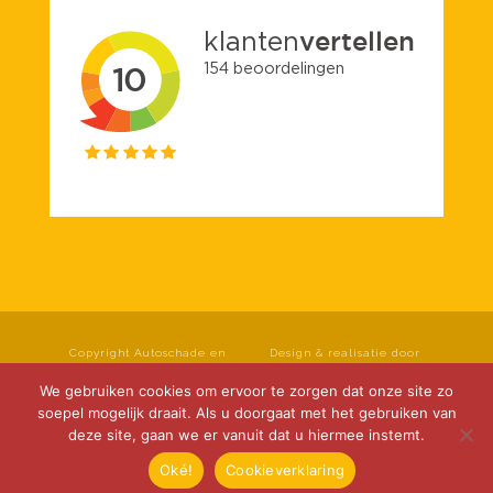
Copyright Autoschade en
Design & realisatie door
spuiterij Roseboom B.V. Alle
rechten voorbehouden.
Klok Media
We gebruiken cookies om ervoor te zorgen dat onze site zo
Privacyverklaring
|
soepel mogelijk draait. Als u doorgaat met het gebruiken van
Cookieverklaring
|
deze site, gaan we er vanuit dat u hiermee instemt.
Disclaimer
Oké!
Cookieverklaring