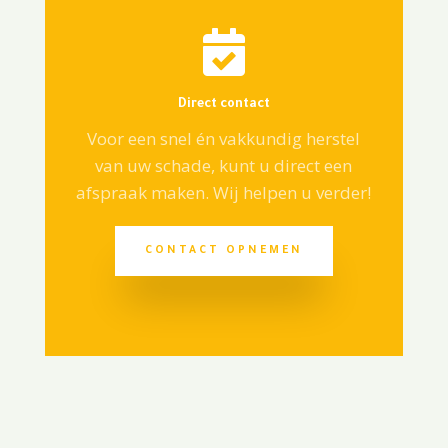

Direct contact
Voor een snel én vakkundig herstel
van uw schade, kunt u direct een
afspraak maken. Wij helpen u verder!
CONTACT OPNEMEN