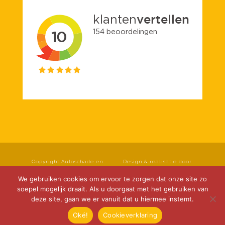
Copyright Autoschade en
Design & realisatie door
spuiterij Roseboom B.V. Alle
Klok Media
rechten voorbehouden.
We gebruiken cookies om ervoor te zorgen dat onze site zo
Privacyverklaring
|
soepel mogelijk draait. Als u doorgaat met het gebruiken van
Cookieverklaring
|
deze site, gaan we er vanuit dat u hiermee instemt.
Disclaimer
Oké!
Cookieverklaring