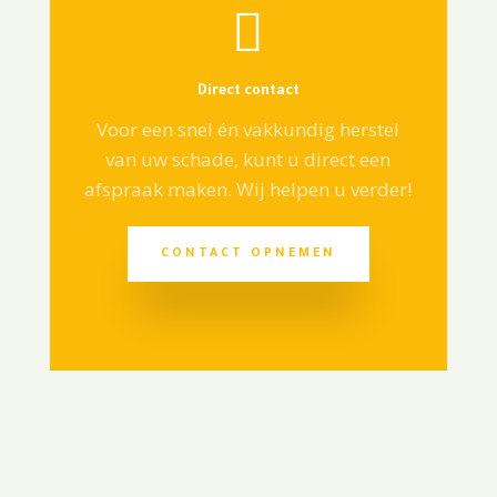

Direct contact
Voor een snel én vakkundig herstel
van uw schade, kunt u direct een
afspraak maken. Wij helpen u verder!
CONTACT OPNEMEN