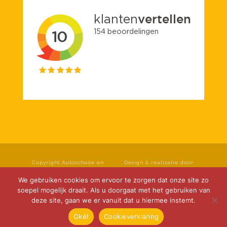
Copyright Autoschade en
Design & realisatie door
spuiterij Roseboom B.V. Alle
rechten voorbehouden.
Klok Media
We gebruiken cookies om ervoor te zorgen dat onze site zo
Privacyverklaring
|
soepel mogelijk draait. Als u doorgaat met het gebruiken van
Cookieverklaring
|
deze site, gaan we er vanuit dat u hiermee instemt.
Disclaimer
Oké!
Cookieverklaring