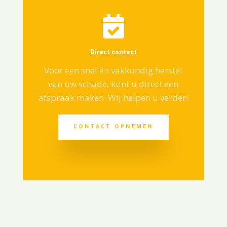

Direct contact
Voor een snel én vakkundig herstel
van uw schade, kunt u direct een
afspraak maken. Wij helpen u verder!
CONTACT OPNEMEN