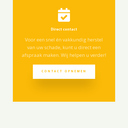

Direct contact
Voor een snel én vakkundig herstel
van uw schade, kunt u direct een
afspraak maken. Wij helpen u verder!
CONTACT OPNEMEN