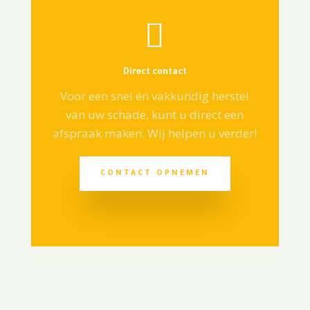

Direct contact
Voor een snel én vakkundig herstel
van uw schade, kunt u direct een
afspraak maken. Wij helpen u verder!
CONTACT OPNEMEN