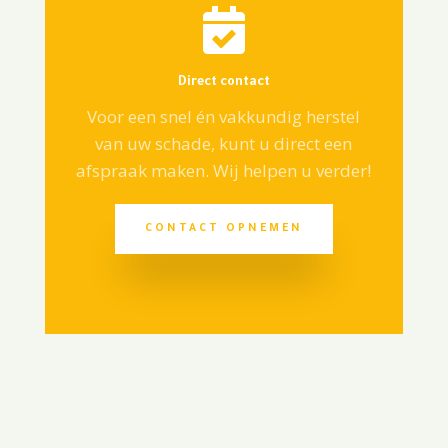

Direct contact
Voor een snel én vakkundig herstel
van uw schade, kunt u direct een
afspraak maken. Wij helpen u verder!
CONTACT OPNEMEN