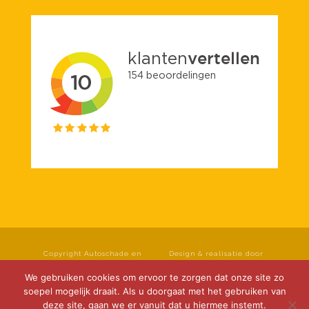
Copyright Autoschade en
Design & realisatie door
spuiterij Roseboom B.V. Alle
Klok Media
rechten voorbehouden.
We gebruiken cookies om ervoor te zorgen dat onze site zo
Privacyverklaring
|
soepel mogelijk draait. Als u doorgaat met het gebruiken van
Cookieverklaring
|
deze site, gaan we er vanuit dat u hiermee instemt.
Disclaimer