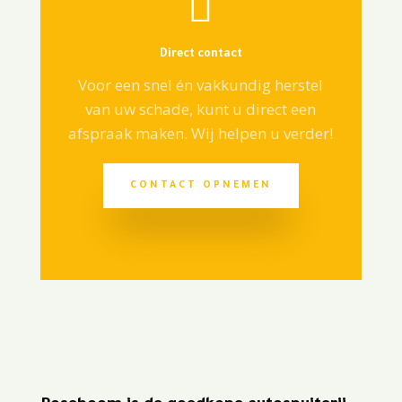

Direct contact
Voor een snel én vakkundig herstel
van uw schade, kunt u direct een
afspraak maken. Wij helpen u verder!
CONTACT OPNEMEN