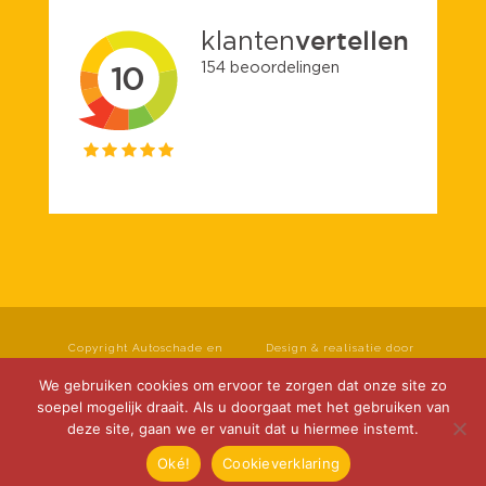
Copyright Autoschade en
Design & realisatie door
spuiterij Roseboom B.V. Alle
rechten voorbehouden.
Klok Media
We gebruiken cookies om ervoor te zorgen dat onze site zo
Privacyverklaring
|
soepel mogelijk draait. Als u doorgaat met het gebruiken van
Cookieverklaring
|
deze site, gaan we er vanuit dat u hiermee instemt.
Disclaimer
Oké!
Cookieverklaring