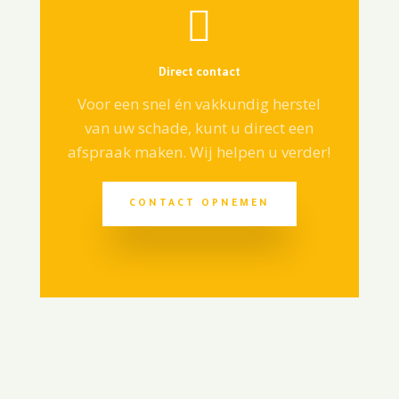

Direct contact
Voor een snel én vakkundig herstel
van uw schade, kunt u direct een
afspraak maken. Wij helpen u verder!
CONTACT OPNEMEN