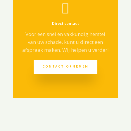

Direct contact
Voor een snel én vakkundig herstel
van uw schade, kunt u direct een
afspraak maken. Wij helpen u verder!
CONTACT OPNEMEN