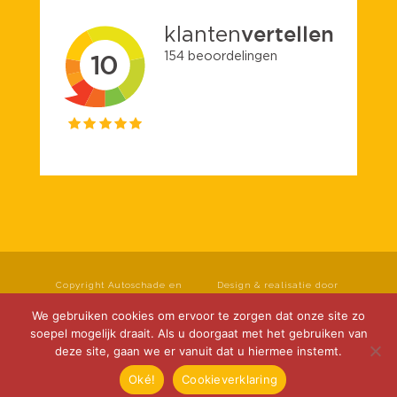
Copyright Autoschade en
Design & realisatie door
spuiterij Roseboom B.V. Alle
Klok Media
rechten voorbehouden.
We gebruiken cookies om ervoor te zorgen dat onze site zo
Privacyverklaring
|
soepel mogelijk draait. Als u doorgaat met het gebruiken van
Cookieverklaring
|
deze site, gaan we er vanuit dat u hiermee instemt.
Disclaimer
Oké!
Cookieverklaring