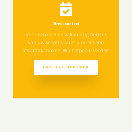

Direct contact
Voor een snel én vakkundig herstel
van uw schade, kunt u direct een
afspraak maken. Wij helpen u verder!
CONTACT OPNEMEN