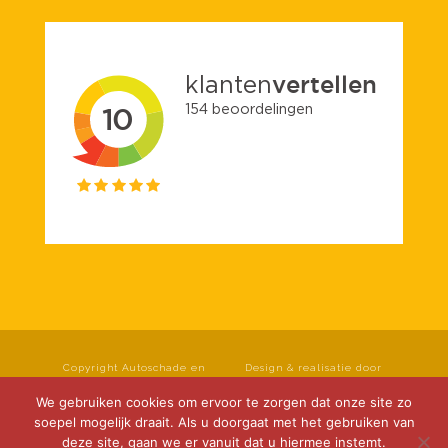
Copyright Autoschade en
Design & realisatie door
spuiterij Roseboom B.V. Alle
Klok Media
rechten voorbehouden.
We gebruiken cookies om ervoor te zorgen dat onze site zo
Privacyverklaring
|
soepel mogelijk draait. Als u doorgaat met het gebruiken van
Cookieverklaring
|
deze site, gaan we er vanuit dat u hiermee instemt.
Disclaimer