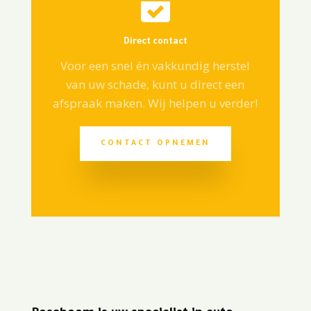

Direct contact
Voor een snel én vakkundig herstel
van uw schade, kunt u direct een
afspraak maken. Wij helpen u verder!
CONTACT OPNEMEN