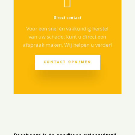

Direct contact
Voor een snel én vakkundig herstel
van uw schade, kunt u direct een
afspraak maken. Wij helpen u verder!
CONTACT OPNEMEN