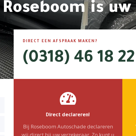
Roseboom is uw 
DIRECT EEN AFSPRAAK MAKEN?
(0318) 46 18 22

Direct declareren!
Bij Roseboom Autoschade declareren
wij direct bij uw verzekeraar. Zo kunt u