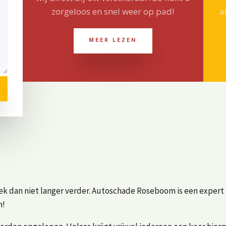
zorgeloos en snel weer op pad!
a
MEER LEZEN
ek dan niet langer verder. Autoschade Roseboom is een expert 
n!