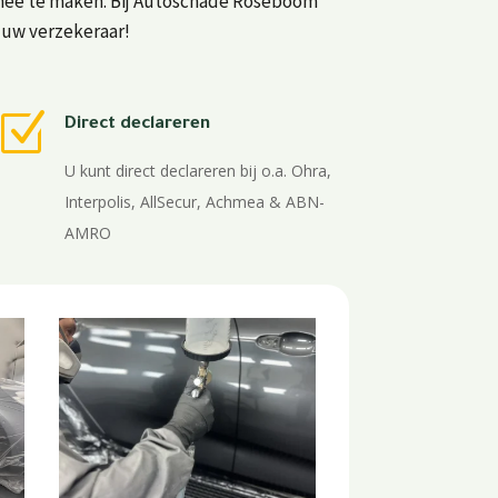
rmee te maken. Bij Autoschade Roseboom
r uw verzekeraar!
Z
Direct declareren
U kunt direct declareren bij o.a. Ohra,
Interpolis, AllSecur, Achmea & ABN-
AMRO