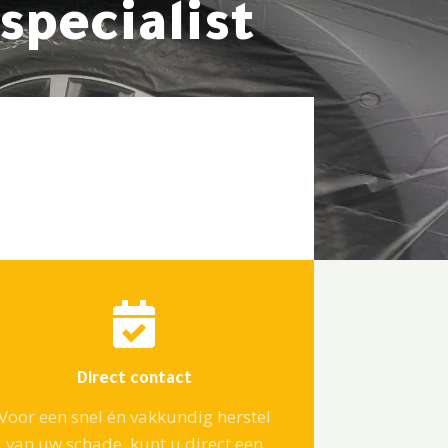
specialist

Direct contact
Voor een snel én vakkundig herstel
van uw schade, kunt u direct een